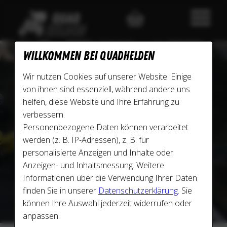
Willkommen bei Quadhelden
Für Erlebnisse in Deine Nähe
Wir nutzen Cookies auf unserer Website. Einige
von ihnen sind essenziell, während andere uns
helfen, diese Website und Ihre Erfahrung zu
ERLEBNISSE VON QUADHELDEN IN ESCHWEGE
verbessern.
Personenbezogene Daten können verarbeitet
Quad offroad fahren
werden (z. B. IP-Adressen), z. B. für
personalisierte Anzeigen und Inhalte oder
Anzeigen- und Inhaltsmessung. Weitere
Quad onroad fahren
Informationen über die Verwendung Ihrer Daten
finden Sie in unserer
Datenschutzerklärung
. Sie
Gemischte Touren
können Ihre Auswahl jederzeit widerrufen oder
anpassen.
Specials