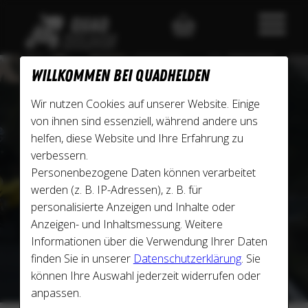
Willkommen bei Quadhelden
Für Erlebnisse in Deine Nähe
Wir nutzen Cookies auf unserer Website. Einige
von ihnen sind essenziell, während andere uns
helfen, diese Website und Ihre Erfahrung zu
ERLEBNISSE VON QUADHELDEN IN KREUZTAL
verbessern.
Personenbezogene Daten können verarbeitet
Quad offroad fahren
werden (z. B. IP-Adressen), z. B. für
personalisierte Anzeigen und Inhalte oder
Anzeigen- und Inhaltsmessung. Weitere
Quad onroad fahren
Informationen über die Verwendung Ihrer Daten
finden Sie in unserer
Datenschutzerklärung
. Sie
Gemischte Touren
können Ihre Auswahl jederzeit widerrufen oder
anpassen.
Specials