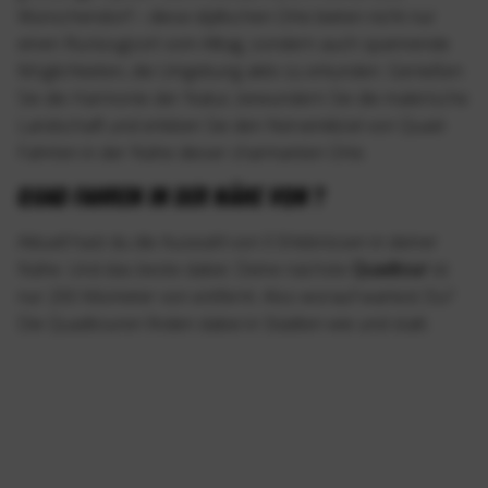
Wünschendorf – diese idyllischen Orte bieten nicht nur
einen Rückzugsort vom Alltag, sondern auch spannende
Möglichkeiten, die Umgebung aktiv zu erkunden. Genießen
Sie die Harmonie der Natur, bewundern Sie die malerische
Landschaft und erleben Sie den Nervenkitzel von Quad-
Fahrten in der Nähe dieser charmanten Orte.
Quad fahren in der Nähe von ?
Aktuell hast du die Auswahl von 0 Erlebnissen in deiner
Nähe. Und das beste dabei: Deine nächste
Quadtour
ist
nur 200 Kilometer von entfernt. Also worauf wartest Du?
Die Quadtouren finden dabei in Städten wie und statt.