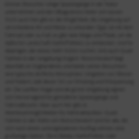
können Besucher ruhige Spaziergänge in der Natur
unternehmen und den Alltagsstress hinter sich lassen.
Doch auch hier gibt es die Möglichkeit, die Umgebung auf
verschiedene Art und Weise zu erkunden. Egal, ob mit dem
Fahrrad oder zu Fuß, es gibt viele Wege und Pfade, um die
idyllische Landschaft Harth/Pöllnitzs zu entdecken. Und für
diejenigen, die etwas mehr Action suchen, sind auch Quad-
Fahrten in der Umgebung möglich. Wünschendorf liegt
ebenfalls im Vogtlandkreis und bietet seinen Besuchern
eine typische dörfliche Atmosphäre. Umgeben von Wiesen
und Feldern, lädt dieser Ort zur Erholung und Entspannung
ein. Die sanften Hügel und die grüne Umgebung eignen
sich hervorragend für gemütliche Spaziergänge und
Fahrradtouren. Aber auch hier gibt es
Abenteuermöglichkeiten für Adrenalinjunkies: Quad-
Fahrten in der Nähe von Wünschendorf sind für alle, die
sich nach einem actiongeladenen Ausflug sehnen, eine
großartige Option. Ob in Weida, Harth/Pöllnitz oder